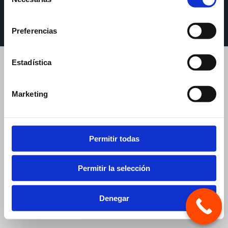
de
consentimiento
Copyright AROZA ABOGADOS |
Nota Legal
|
Política de
provacidad
|
Política de Cookies
Preferencias
Estadística
Marketing
Permitir todas
Permitir la selección
Denegar