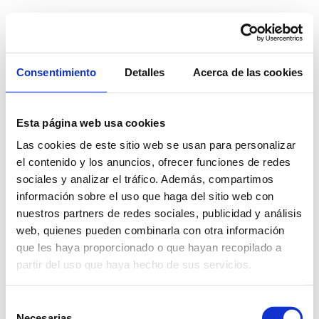
Saltar
al
contenido
Consentimiento
Detalles
Acerca de las cookies
Esta página web usa cookies
Las cookies de este sitio web se usan para personalizar
el contenido y los anuncios, ofrecer funciones de redes
sociales y analizar el tráfico. Además, compartimos
Su mensaje ha sido enviado correctamente
,
información sobre el uso que haga del sitio web con
en breve nos pondremos en contacto.
nuestros partners de redes sociales, publicidad y análisis
¡Gracias!
web, quienes pueden combinarla con otra información
que les haya proporcionado o que hayan recopilado a
partir del uso que haya hecho de sus servicios.
Selección
Necesarias