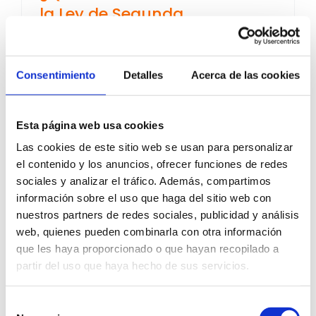
la Ley de Segunda
Oportunidad?
19 de julio de 2022
|
Categorías:
Ley Segunda
Oportunidad
|
Etiquetas:
cancelacion deudas
,
Consentimiento
Detalles
Acerca de las cookies
documentacion
,
requisitos
Esta página web usa cookies
Muchos pequeños autónomos e incluso
particulares en ocasiones se ven [...]
Las cookies de este sitio web se usan para personalizar
el contenido y los anuncios, ofrecer funciones de redes
Más información
0
sociales y analizar el tráfico. Además, compartimos
información sobre el uso que haga del sitio web con
nuestros partners de redes sociales, publicidad y análisis
web, quienes pueden combinarla con otra información
que les haya proporcionado o que hayan recopilado a
partir del uso que haya hecho de sus servicios.
Selección