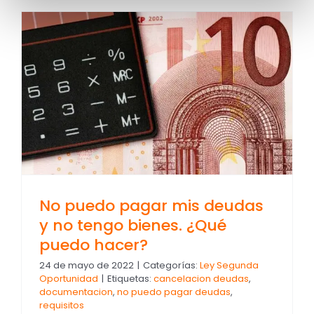
No puedo pagar mis deudas
y no tengo bienes. ¿Qué
puedo hacer?
24 de mayo de 2022
|
Categorías:
Ley Segunda
Oportunidad
|
Etiquetas:
cancelacion deudas
,
documentacion
,
no puedo pagar deudas
,
requisitos