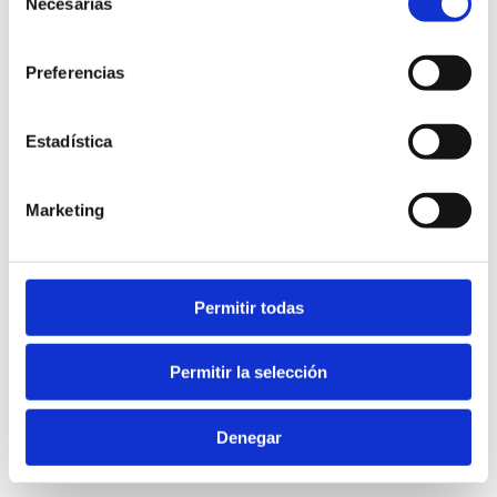
Necesarias
de
consentimiento
Preferencias
Estadística
¿Qué pasa si me condenan a
pagar y no tengo dinero?
Marketing
30 de mayo de 2022
|
Categorías:
Ley Segunda
Oportunidad
|
Etiquetas:
cancelacion deudas
,
documentacion
,
requisitos
Permitir todas
Si tienes problemas económicos que te
Permitir la selección
han llevado a los [...]
Más información
0
Denegar