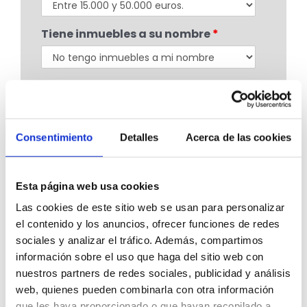
Tiene inmuebles a su nombre
*
Mensaje
*
Consentimiento
Detalles
Acerca de las cookies
Esta página web usa cookies
Las cookies de este sitio web se usan para personalizar
Acepto la GDRP
*
el contenido y los anuncios, ofrecer funciones de redes
sociales y analizar el tráfico. Además, compartimos
Acepto que se utilicen mis datos para
información sobre el uso que haga del sitio web con
recibir información sobre sus
nuestros partners de redes sociales, publicidad y análisis
servicios según su
Política de
privacidad
web, quienes pueden combinarla con otra información
que les haya proporcionado o que hayan recopilado a