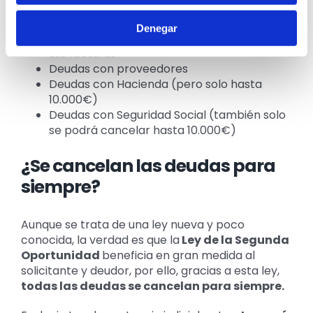
deudor
Las hipotecas a su nombre
Denegar
Los microcréditos
Las facturas
Deudas con proveedores
Deudas con Hacienda (pero solo hasta
10.000€)
Deudas con Seguridad Social (también solo
se podrá cancelar hasta 10.000€)
¿Se cancelan las deudas para
siempre?
Aunque se trata de una ley nueva y poco
conocida, la verdad es que la
Ley de la Segunda
Oportunidad
beneficia en gran medida al
solicitante y deudor, por ello, gracias a esta ley,
todas las deudas se cancelan para siempre.