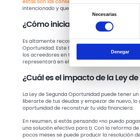
estas son las consecuencias
. Esto significa q
Selección
intencionado y que se ha intentado pagar en la 
Necesarias
de
¿Cómo iniciar el proceso?
consentimiento
Es altamente recomendable contar con la ayud
Oportunidad. Este te guiará a través del proce
Denegar
los acreedores en tu nombre. También te ayudar
representará en el juzgado.
¿Cuál es el impacto de la Ley 
La Ley de Segunda Oportunidad puede tener un 
liberarte de tus deudas y empezar de nuevo, lo cu
oportunidad de reconstruir tu vida financiera.
En resumen, si estás pensando «no puedo pagar
una solución efectiva para ti. Con la reforma d
pocos meses se puede producir la resolución de