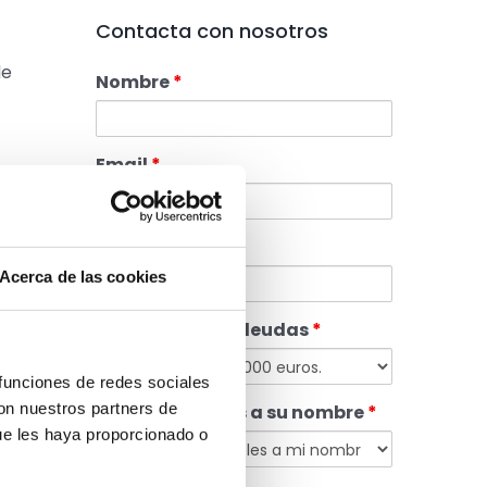
Contacta con nosotros
de
Nombre
*
Email
*
Teléfono
*
Acerca de las cookies
Cuantía de las deudas
*
n
 funciones de redes sociales
con nuestros partners de
Tiene inmuebles a su nombre
*
ue les haya proporcionado o
e