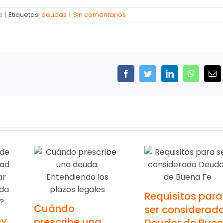
d
|
Etiquetas:
deudas
|
Sin comentarios
Facebook
Twitter
LinkedIn
WhatsAp
Cor
ele
Requisitos para
Cuándo
ser considerad
ey
prescribe una