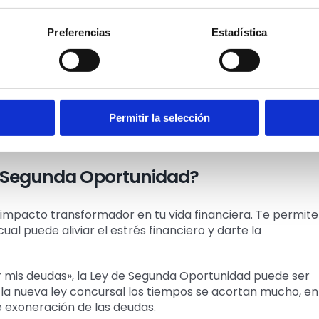
ue debe demostrarse que el endeudamiento no fue
medida de lo posible.
Preferencias
Estadística
a de un abogado experto en la Ley de Segunda
so, preparará la documentación necesaria y negociará co
Permitir la selección
á a preparar tu solicitud de exoneración de la deuda y t
de Segunda Oportunidad?
impacto transformador en tu vida financiera. Te permite
al puede aliviar el estrés financiero y darte la
 mis deudas», la Ley de Segunda Oportunidad puede ser
e la nueva ley concursal los tiempos se acortan mucho, en
 exoneración de las deudas.