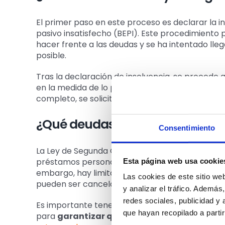
El primer paso en este proceso es declarar la in
pasivo insatisfecho (BEPI). Este procedimiento
hacer frente a las deudas y se ha intentado lle
posible.
Tras la declaración de insolvencia, se procede a
en la medida de lo posible. Una vez concluido e
completo, se solicita al juez que exima al deudo
¿Qué deudas pueden cancelar
Consentimiento
La Ley de Segunda Oportunidad permite la canc
préstamos personales, hipotecarios, tarjetas d
Esta página web usa cookie
embargo, hay limitaciones en cuanto a las deuda
Las cookies de este sitio we
pueden ser canceladas hasta 10.000€ en cada 
y analizar el tráfico. Ademá
redes sociales, publicidad y
Es importante tener en cuenta que el proceso 
que hayan recopilado a parti
para
garantizar que el deudor ha actuado de