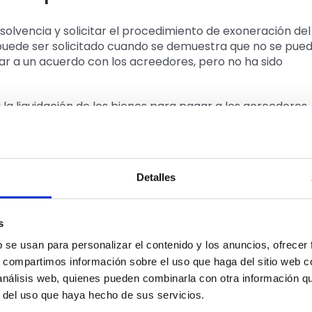
solvencia y solicitar el procedimiento de exoneración del
 puede ser solicitado cuando se demuestra que no se pue
gar a un acuerdo con los acreedores, pero no ha sido
 la liquidación de los bienes para pagar a los acreedores
ste proceso, si las deudas no han podido ser saldadas por
r del pago de las deudas restantes.
se?
Detalles
elación de una amplia gama de deudas, incluyendo
e crédito, deudas con proveedores y otros acreedores. Si
s
s con la Seguridad Social y Hacienda, las cuales solo
b se usan para personalizar el contenido y los anuncios, ofrecer
una.
s, compartimos información sobre el uso que haga del sitio web 
 análisis web, quienes pueden combinarla con otra información q
no es automático, y cada caso se examina individualment
r del uso que haya hecho de sus servicios.
 buena fe, en el caso de ser un deudor de mala fe
,