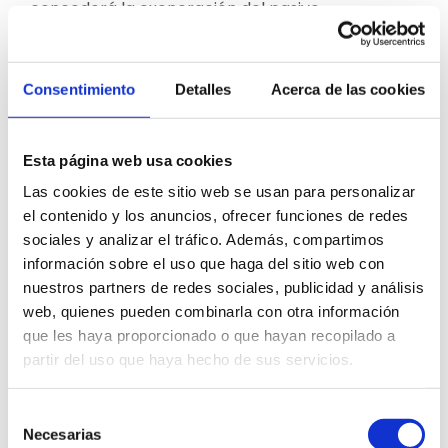
concederá la exoneración del pasivo
insatisfecho.
Beneficios y limitaciones de la ley
Consentimiento
Detalles
Acerca de las cookies
de la segunda oportunidad
Esta página web usa cookies
Ventajas de acogerse a la ley
Las cookies de este sitio web se usan para personalizar
Acogerse a esta ley ofrece varios beneficios
el contenido y los anuncios, ofrecer funciones de redes
para los deudores, como la reducción o
sociales y analizar el tráfico. Además, compartimos
exoneración de las deudas y la posibilidad de un
información sobre el uso que haga del sitio web con
nuevo comienzo financiero. Además, esta
nuestros partners de redes sociales, publicidad y análisis
herramienta legal puede brindar un alivio
web, quienes pueden combinarla con otra información
emocional y facilitar la reintegración social y
económica del deudor.
que les haya proporcionado o que hayan recopilado a
partir del uso que haya hecho de sus servicios.
Críticas y desafíos de la ley
Selección
A pesar de sus beneficios, también enfrenta
Necesarias
de
críticas y limitaciones. Algunas de estas incluyen