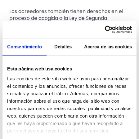
Los acreedores también tienen derechos en el
proceso de acogida a la Ley de Segunda
Oportunidad. Es importante conocer estos
derechos para poder tomar decisiones
informadas y llegar a un acuerdo que beneficie a
todas las partes involucradas.
Consentimiento
Detalles
Acerca de las cookies
1. El derecho a recibir información
detallada sobre la situación
Esta página web usa cookies
económica del deudor
Las cookies de este sitio web se usan para personalizar
el contenido y los anuncios, ofrecer funciones de redes
Los acreedores tienen derecho a recibir
sociales y analizar el tráfico. Además, compartimos
información detallada sobre la situación
información sobre el uso que haga del sitio web con
económica del deudor para poder tomar una
decisión informada sobre si aceptar o no el
nuestros partners de redes sociales, publicidad y análisis
acuerdo. Es importante que el deudor
web, quienes pueden combinarla con otra información
proporcione toda la información necesaria para
que les haya proporcionado o que hayan recopilado a
que los acreedores puedan tomar una decisión
partir del uso que haya hecho de sus servicios.
justa.