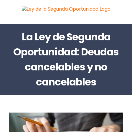
Saltar
al
contenido
La Ley de Segunda
Oportunidad: Deudas
cancelables y no
cancelables
Ver
imagen
más