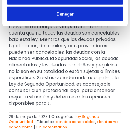
La Ley de Segunda Oportunidad ofrece un marco
legal para la cancelación de deudas, brindando a
particulares y autónomos la posibilidad de
Denegar
obtener un alivio financiero y comenzar de
nuevo. Sin embargo, es importante tener en
cuenta que no todas las deudas son cancelables
bajo esta ley. Mientras que las deudas privadas,
hipotecarias, de alquiler y con proveedores
pueden ser cancelables, las deudas con la
Hacienda Pública, la Seguridad Social, las deudas
alimentarias y las deudas por daños y perjuicios
no lo son en su totalidad o están sujetas a límites
específicos. Si estás considerando acogerte a la
Ley de Segunda Oportunidad, es aconsejable
consultar a un profesional legal para entender
mejor tu situación y determinar las opciones
disponibles para ti.
29 de mayo de 2023
|
Categorías:
Ley Segunda
Oportunidad
|
Etiquetas:
deudas cancelables
,
deudas no
cancelables
|
Sin comentarios