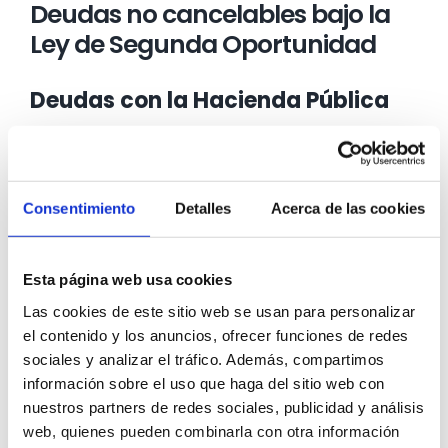
Deudas no cancelables bajo la
Ley de Segunda Oportunidad
Deudas con la Hacienda Pública
Una de las actualizaciones más recientes en la
Ley de Segunda Oportunidad establece que las
deudas con la Hacienda Pública solo se pueden
cancelar hasta un límite
máximo de 10,000€
.
Consentimiento
Detalles
Acerca de las cookies
Esto significa que si el deudor tiene una deuda
superior a esta cantidad, deberá seguir pagando
la parte restante de la deuda después de haber
Esta página web usa cookies
solicitado la cancelación bajo esta ley.
Las cookies de este sitio web se usan para personalizar
Deudas con la Seguridad Social
el contenido y los anuncios, ofrecer funciones de redes
sociales y analizar el tráfico. Además, compartimos
Al igual que con las deudas con la Hacienda
información sobre el uso que haga del sitio web con
Pública, las deudas con la Seguridad Social
nuestros partners de redes sociales, publicidad y análisis
también están sujetas al límite máximo de
web, quienes pueden combinarla con otra información
cancelación de 10,000€ bajo la Ley de Segunda