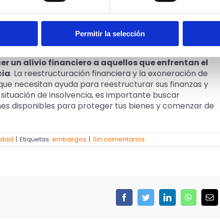
tar exento de pagar todas o parte de sus deudas
, lo 
 y proporcionar un nuevo comienzo financiero.
Permitir la selección
 un alivio financiero a aquellos que enfrentan el
cia
. La reestructuración financiera y la exoneración de
que necesitan ayuda para reestructurar sus finanzas y
 situación de insolvencia, es importante buscar
nes disponibles para proteger tus bienes y comenzar de
idad
|
Etiquetas:
embargos
|
Sin comentarios
Facebook
Twitter
LinkedIn
WhatsAp
Cor
ele