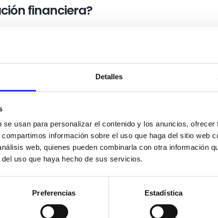
ción financiera?
do entre el deudor y sus acreedores para reestructurar l
cuerdo que permita al deudor pagar sus deudas a largo
El acuerdo debe ser aprobado por el juez y puede
dada, una extensión del plazo de pago o una
Detalles
 Segunda Oportunidad a los embargos
s
b se usan para personalizar el contenido y los anuncios, ofrecer
s, compartimos información sobre el uso que haga del sitio web 
alivio financiero a aquellos que están en situación de
 análisis web, quienes pueden combinarla con otra información q
icitar un acuerdo extrajudicial de pagos o un
r del uso que haya hecho de sus servicios.
r el embargo de sus bienes y reestructurar sus finanzas
Preferencias
Estadística
ece una exoneración de deudas para aquellos que n
 agotado todas las opciones posibles
. Si el juez apru