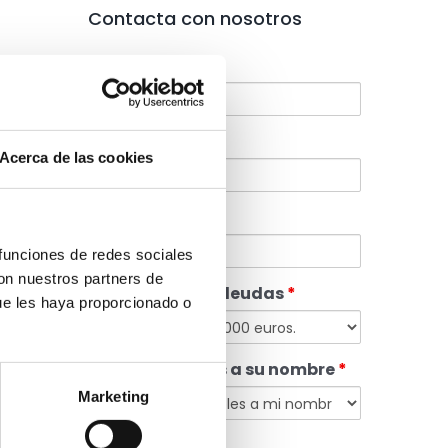
Contacta con nosotros
Nombre
*
as
Email
*
Acerca de las cookies
Teléfono
*
 funciones de redes sociales
con nuestros partners de
Cuantía de las deudas
*
ue les haya proporcionado o
Tiene inmuebles a su nombre
*
Marketing
o
eba
Mensaje
*