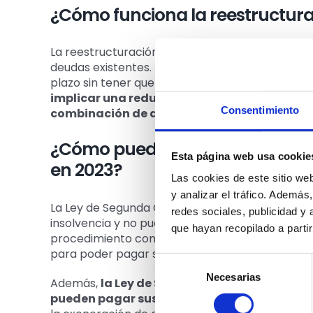
¿Cómo funciona la reestructura
La reestructuración financiera implica un acuer
deudas existentes. El objetivo es alcanzar un a
plazo sin tener que vender o perder sus bienes.
implicar una reducción de la cantidad adeu
Consentimiento
combinación de ambas
.
¿Cómo puede afectar la Ley de
Esta página web usa cookie
en 2023?
Las cookies de este sitio we
y analizar el tráfico. Ademá
La Ley de Segunda Oportunidad puede ofrecer un 
redes sociales, publicidad y
insolvencia y no pueden pagar sus deudas. Al sol
que hayan recopilado a parti
procedimiento concursal, el deudor puede evita
para poder pagar sus deudas a largo plazo.
Selección
Necesarias
de
Además,
la Ley de Segunda Oportunidad ofr
consentimiento
pueden pagar sus deudas después de haber