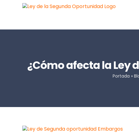
Saltar
al
contenido
¿Cómo afecta la Ley 
Portada
»
Bl
Ver
imagen