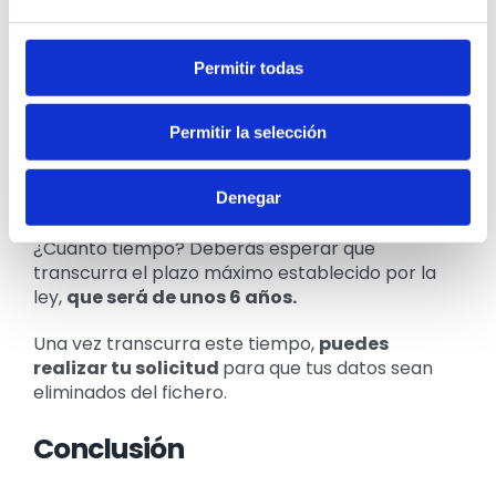
el moroso puede solicitar su baja del fichero
haciendo saber el error.
Permitir todas
¿Qué ocurre si no podemos
pagar nuestra deuda?
Permitir la selección
En caso de que
no puedas o quieras cancelar
tus deudas
, debes tener claro que vas a
Denegar
permanecer en el registro de morosidad, pero
¿Cuánto tiempo? Deberás esperar que
transcurra el plazo máximo establecido por la
ley,
que será de unos 6 años.
Una vez transcurra este tiempo,
puedes
realizar tu solicitud
para que tus datos sean
eliminados del fichero.
Conclusión