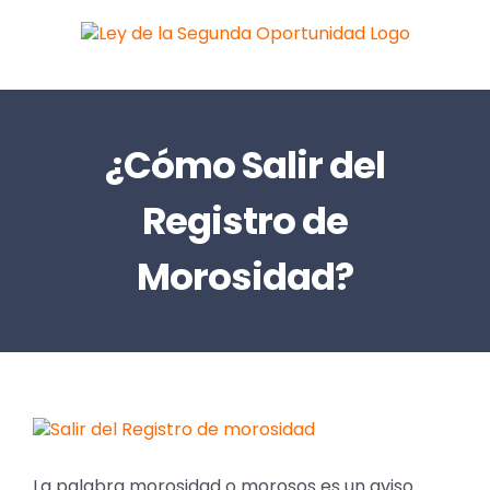
Saltar
al
contenido
¿Cómo Salir del
Registro de
Morosidad?
Ver
imagen
más
La palabra morosidad o morosos es un aviso