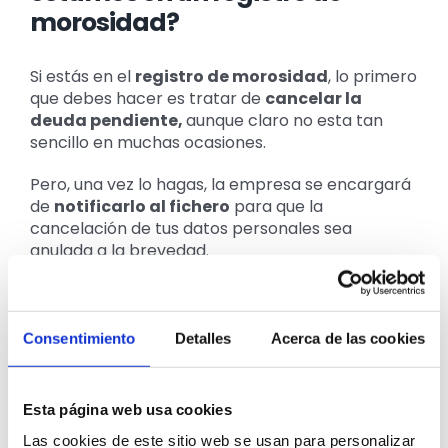
morosidad?
Si estás en el
registro de morosidad
, lo primero
que debes hacer es tratar de
cancelar la
deuda pendiente,
aunque claro no esta tan
sencillo en muchas ocasiones.
Pero, una vez lo hagas, la empresa se encargará
de
notificarlo al fichero
para que la
cancelación de tus datos personales sea
anulada a la brevedad.
Si formas parte del registro de Morosidad y
deseas salir del mismo
, presta atención a los
siguientes casos:
Consentimiento
Detalles
Acerca de las cookies
Si eres consciente: paga la
deuda
Esta página web usa cookies
Las cookies de este sitio web se usan para personalizar